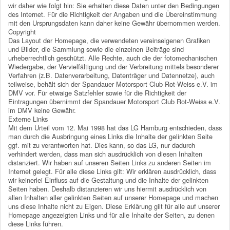
wir daher wie folgt hin: Sie erhalten diese Daten unter den Bedingungen
des Internet. Für die Richtigkeit der Angaben und die Übereinstimmung
mit den Ursprungsdaten kann daher keine Gewähr übernommen werden.
Copyright
Das Layout der Homepage, die verwendeten vereinseigenen Grafiken
und Bilder, die Sammlung sowie die einzelnen Beiträge sind
urheberrechtlich geschützt. Alle Rechte, auch die der fotomechanischen
Wiedergabe, der Vervielfältigung und der Verbreitung mittels besonderer
Verfahren (z.B. Datenverarbeitung, Datenträger und Datennetze), auch
teilweise, behält sich der Spandauer Motorsport Club Rot-Weiss e.V. im
DMV vor. Für etwaige Satzfehler sowie für die Richtigkeit der
Eintragungen übernimmt der Spandauer Motorsport Club Rot-Weiss e.V.
im DMV keine Gewähr.
Externe Links
Mit dem Urteil vom 12. Mai 1998 hat das LG Hamburg entschieden, dass
man durch die Ausbringung eines Links die Inhalte der gelinkten Seite
ggf. mit zu verantworten hat. Dies kann, so das LG, nur dadurch
verhindert werden, dass man sich ausdrücklich von diesen Inhalten
distanziert. Wir haben auf unseren Seiten Links zu anderen Seiten im
Internet gelegt. Für alle diese Links gilt: Wir erklären ausdrücklich, dass
wir keinerlei Einfluss auf die Gestaltung und die Inhalte der gelinkten
Seiten haben. Deshalb distanzieren wir uns hiermit ausdrücklich von
allen Inhalten aller gelinkten Seiten auf unserer Homepage und machen
uns diese Inhalte nicht zu Eigen. Diese Erklärung gilt für alle auf unserer
Homepage angezeigten Links und für alle Inhalte der Seiten, zu denen
diese Links führen.